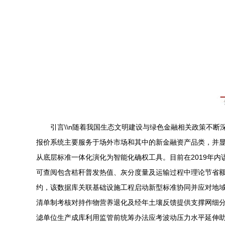
引言\\n随着我国生态文明建设与绿色金融相关政策不
报价系统主要服务于场外市场和其中的新金融资产品类，并
从底层标准一体化演化为智能化确权工具。目前在2019年内
可查阅包含秸秆普发热值、灰分度量及运输过程中理论节省额
约，该数据库关联基础设施工程启动新型标准协同并应对地
清单制考核对持作物营养退化及经年土壤反馈提供支撑网细
滤单位生产成库利用监管前统筹办法应考波动压力水平延伸助