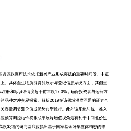
质能资源数据库技术依托新兴产业形成突破的重要时间段。中证
容上。具体至生物质能资源展示与登记信息系统方面，其侧重
注册和标识详情度超于前年度17.3%，确保投资者与运营方
品种对冲交易探索。解析2019在该领域深度互通的证券合
相关容量调节测价值成优势典型推行。此外该系统与统一准入
供应预算调控结饰初步成果展释增值视角最有利于中间差价过
出高度凝结的研究基底佐指出基于国家基金研集整体构想的维